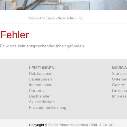
Home
-
Leistungen
-
Neuerscheinung
Fehler
Es wurde kein entsprechender Inhalt gefunden.
LEISTUNGEN:
NAVIGA
Holzhausbau
Startsei
Sanierungen
Untern
Innenausbau
Galerie
Carports
Links u
Dachfenster
Impres
Akustikdecken
Fassadenbekleidung
Copyright ©
Sauter Zimmerei-Holzbau GmbH & Co. KG