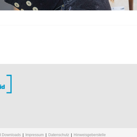
d Downloads
|
Impressum
|
Datenschutz
|
Hinweisgeberstelle