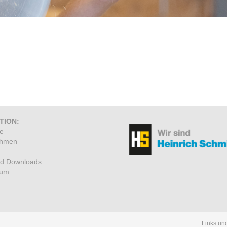
TION:
te
ehmen
nd Downloads
sum
Links un